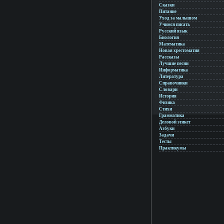
Сказки
Питание
Уход за малышом
Учимся писать
Русский язык
Биология
Математика
Новая хрестоматия
Рассказы
Лучшие песни
Информатика
Литература
Справочники
Словари
История
Физика
Стихи
Грамматика
Деловой этикет
Азбуки
Задачи
Тесты
Практикумы