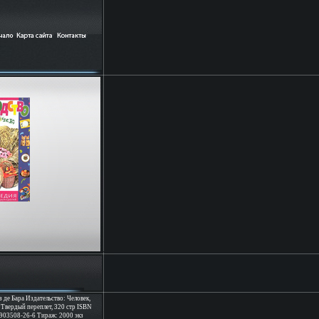
 де Бара Издательство: Человек,
 Твердый переплет, 320 стр ISBN
903508-26-6 Тираж: 2000 экз