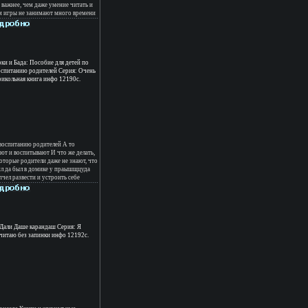
важнее, чем даже умение читать и
м игры не занимают много времени
одготовки Зато сколько приносят
 А играть в них можно, когда вы с
з садика или готовите вместе с ним
да, играть везде! В книге многбкмусо
ейропсихологов, которые будут
м, работающим с детьми, и всем
оки и Бада: Пособие для детей по
торы Юлия Титова Ольга Фролова
оспитанию родителей Серия: Очень
рикольная книга инфо 12190c.
 воспитанию родителей А то
ют и воспитывают И что же делать,
оторые родители даже не знают, что
ил да был в домике у праышщцуда
чел развести и устроить себе
олько в банках с медом завелись
 пришлось Баде заняться их
ь-то у него это получилось Зоки
оспитывать Предлагаем вашему
тельную, веселую и остроумную
 Тюхтяевых, которая уже стала
Дали Даше карандаш Серия: Я
взрослым бестселлером Авторы
читаю без запинки инфо 12192c.
д Тюхтяев.