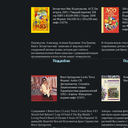
Беззвучное Мяу Издательства: АСТ, Гея
300 
итэрум, 2001 г Твердый переплет, 168
дете
стр ISBN 5-85589-008-2 Тираж: 5000
Изда
экз Формат: 84x108/16 (~205х290 мм)
Твер
инфо 11679c.
0601
экз 
инфо
Переводчик: Александр Агапьев Художник: Гела Гринева
В сборник вошли стихо
Книга `Беззвучное мяу` написана от лица взрослой и
современных детских п
умудренной жизнью кошки, которая дает советы и
праздникам для бфжцт 
наставления котятам Книга написана с удивиаышлптельным
проникновением в психологию наших четвероногих
друзей и помогает понять непростые отношения животных
и человека Ее с большим интересом прочтут и взрослые и
дети Автор Пол Галлико Paul Gallico.
Bruce Springsteen Lucky Town
Ком
Формат: Audio CD
Мас
Дистрибьютор: Columbia
Лицензионные товары
Характеристики аудионосителей
1992 г Альбом: Импортное
издание инфо 12107c.
Содержание 1 Better Days 2 Lucky Town 3 Local Hero 4 If I
Авторы - опытные фит
Should Fall Behind 5 Leap Of Faith 6 The Big Muddy 7
мастеров садово-парков
Living Proof 8 Book Of Dreams 9 Souls Of The Departed 10
секретами создания ц
аышндMy Beautiful Reward Исполнитель Брюс Спрингстин
растений Вы узнаете о 
Bruce Springsteen.
аыъялюбого интерьера, 