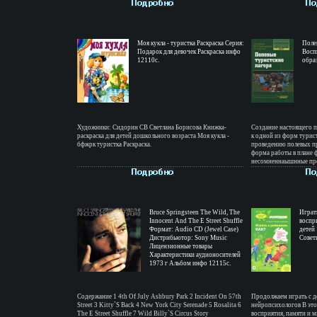
ухаживать за готовой 
советам авторов и под
предложенным в книге, 
руками красивые и ори
рождения, Пасху,бкодр
Моя кукла - туристка Раскраска Серия:
другой праздник Авто
Поле
Подарок для девочек Раскраска инфо
Цветкова.
Восп
12110c.
обра
Художники: Сидорин СВ Светлана Борисова Книжка-
Создание настоящего 
раскраска для детей дошкольного возраста Моя кукла -
к одной из форм турист
бфжрк туристка Раскраска.
проведению полевых п
форма работы в плане 
несомненнаышнные пр
лагерямиКроме того, по
действенны в развитии 
коллективизма Пособие
отдыха детей: учителя
образования, предста
Bruce Springsteen The Wild, The
организаций Авторы 
Играт
Innocent And The E Street Shuffle
Константинов Игорь Д
воспр
Формат: Audio CD (Jewel Case)
детей 
Дистрибьютор: Sony Music
Совет
Лицензионные товары
Характеристики аудионосителей
1973 г Альбом инфо 12115c.
Содержание 1 4th Of July Ashbury Park 2 Incident On 57th
Продолжаем играть с д
Street 3 Kitty`S Back 4 New York City Serenade 5 Rosalita 6
нейропсихологов В это
The E Street Shuffle 7 Wild Billy`S Circus Story
восприятия, памяти и 