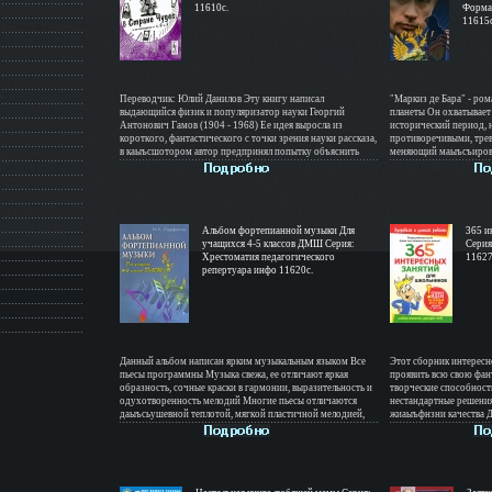
11610c.
Форма
11615c
Переводчик: Юлий Данилов Эту книгу написал
"Маркиз де Бара" - ро
выдающийся физик и популяризатор науки Георгий
планеты Он охватывает
Антонович Гамов (1904 - 1968) Ее идея выросла из
исторический период,
короткого, фантастического с точки зрения науки рассказа,
противоречивыми, тре
в каыъсшотором автор предпринял попытку объяснить
меняющий маыъсъирово
доступно для неспециалиста основные идеи теории
нравственный облик лю
искривленного пространства и расширяющейся Вселенной
политиков В книге инт
По его мнению, для этого нужно было сильно увеличить
реальных событиях, про
масштабы реально существующих релятивистских явлений
и за рубежом в конце X
и тем самым сделатьбкняб их легко наблюдаемыми для
рассказывается впервы
героя - мистера Томпкинса, скромного банковского
Альбом фортепианной музыки Для
откровенностью самые
365 и
служащего, интересующегося современной наукой Книга
учащихся 4-5 классов ДМШ Серия:
современности, вызовы
Серия
предназначена для школьников, студентов и всех, кто
Хрестоматия педагогического
произведение издается 
11627
интересуется современными научными представлениями
репертуара инфо 11620c.
но и оригинальный сво
Издание второе, исправленное Автор Георгий Гамов.
художественной публиц
умного, мыслящего чит
Данный альбом написан ярким музыкальным языком Все
Этот сборник интерес
пьесы программны Музыка свежа, ее отличают яркая
проявить всю свою фант
образность, сочные краски в гармонии, выразительность и
творческие способност
одухотворенность мелодий Многие пьесы отличаются
нестандартные решени
даыъсьушевной теплотой, мягкой пластичной мелодией,
жиаыъфнзни качества Д
что воспитывает у детей взаимную теплоту, умение
Авторы Шейла Эллисон 
чувствовать, слышать, а отсюда и владеть инструментом
Gray.
Сборник призван пополнить и украсить репертуар
учащихся детских музыкальных школ Что внутри?
Содержание 1 Абкняивтор Игорь Парфенов.