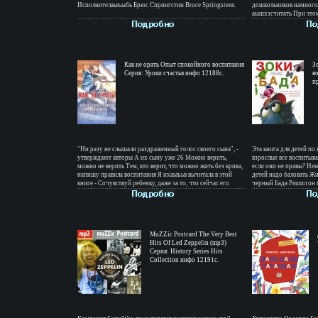
Исполнителаыъыбь Брюс Спрингстин Bruce Springsteen.
дошкольников намного 
аышхзсчитать При это
и не требуют особой п
пользы и удовольствия!
ребенком идете домой и
обед Итак, играть всег
полезных советов от н
Как не орать Опыт спокойного воспитания
интересны специалиста
З
Серия: Уроки счастья инфо 12188c.
любящим родителям Ав
в
Любовь Винникова.
п
"Ни разу не слышали раздраженный голос своего сына", -
Эта книга для детей по
утверждают авторы А их сыну уже 26 Можно верить,
взрослые все воспитыва
можно не верить Тем, кто верит, что можно жить без крика,
если они не правы? Нек
напишу правила воспитания Я ихаыъьв вычитала в этой
детей надо баловать Ж
книге - Сочувствуй ребенку, даже за то, что сейчас его
черный Бада Решил он п
накажешь - Детей надо уважать не потому, что они
сладкую жизнь Да вот т
пригодятся (или отомстят) нам в старости - Счастливый
зоки Мед весь съели, и
ребенок вырастет у счастливой матери, даже если она
воспитанием Но не очен
вообще не была замужем - Мы интересбкоековались
сами начали его перев
успехами детской души, а не успехами детской учебы -
вбкмцуниманию замеча
Никогда не поднимали за сына груз, который он сам
MuZZic Postcard The Very Best
книгу Ирины и Леонида
осилит - Если хочется заорать на ребенка, значит, ты
Hits Of Led Zeppelin (mp3)
настоящим детским и 
неправильно живешь Марина Тарасова, директор
Серия: History Series Hits
Ирина Тюхтяева Леони
издательства "МарТ" Авторы Светлана Ермакова Леонид
Collection инфо 12191c.
Жаров.