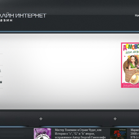
Мистер Томпкинс в Стране Чудес, или
Маркиз
Истории о "с", "G" и "h" второе,
2008 г
исправленное Автор Георгий Гамов инфо
978-5-