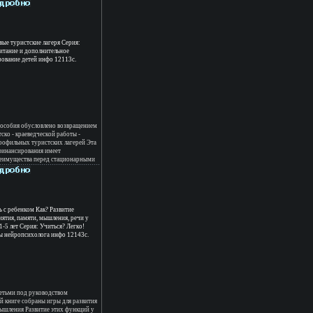
цветочной композицией Благодаря
робным мастер-классам,
вы также научитесь делать своими
гинальные подарки - на день
 Новый год, Рождество или любой
ры Марина Пасюта Маргарита
вые туристские лагеря Серия:
итание и дополнительное
зование детей инфо 12113c.
пособия обусловлено возвращением
ско - краеведческой работы -
рофильных туристских лагерей Эта
финансирования имеет
еимущества перед стационарными
левые туристские лагеря более
у детей самостоятельности,
 адресовано организаторам летнего
м, педагогам дополнительного
вителбкмноям общественных и иных
Анатолий Маслов Юрий
ь с ребенком Как? Развитие
рогов.
иятия, памяти, мышления, речи у
1-5 лет Серия: Учиться? Легко!
ы нейропсихолога инфо 12143c.
етьми под руководством
й книге собраны игры для развития
мышления Развитие этих функций у