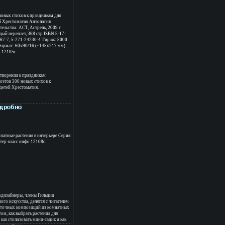
новых стихов к праздникам для
й Хрестоматия Антология
тельства: АСТ, Астрель, 2009 г
дый переплет, 368 стр ISBN 5-17-
67-7, 5-271-24230-4 Тираж: 5000
Формат: 60x90/16 (~145х217 мм)
 12105c.
творения к праздникам
оэтов 300 новых стихов к
детей Хрестоматия.
натные растения в интерьере Серия:
тер-класс инфо 12108c.
одизайнеры, члены Гильдии
ого искусства, делятся с читателем
веточных композиций из комнатных
том, как выбрать растения для
как стилизовать мини-садик и как