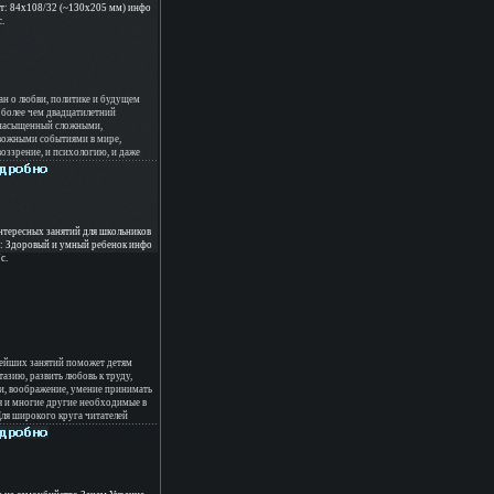
т: 84x108/32 (~130х205 мм) инфо
.
ман о любви, политике и будущем
 более чем двадцатилетний
 насыщенный сложными,
вожными событиями в мире,
ззрение, и психологию, и даже
дей, в том числе и больших
ересно повествуется о многих
исходивших как у нас в стране, так
X века, а о некоторых публично
е Обкняжбнажаются с предельной
 актуальные проблемы
нтересных занятий для школьников
 времени В полном объеме
: Здоровый и умный ребенок инфо
впервые, это не только пост-модерн,
c.
еобразный прорыв в жанре
истике Книга рассчитана на
ателя Автор Лев Нуждин.
нейших занятий поможет детям
азию, развить любовь к труду,
и, воображение, умение принимать
я и многие другие необходимые в
ля широкого круга читателей
Sheila Ellison Джудит Грей Judith