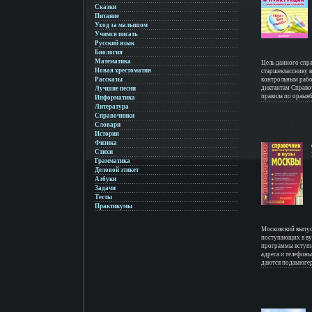
Сказки
Питание
Уход за малышом
Учимся писать
Русский язык
Биология
Математика
Цель данного спр
Новая хрестоматия
старшекласснику в
Рассказы
контрольным рабо
диктантам Справоч
Лучшие песни
правила по ораыя
Информатика
рамках школьной
Литература
структурированно
Справочники
легкому пониман
Словари
Наглядные сопост
История
заучивания Орфог
Физика
бкоьлнаиболее час
Стихи
вызывающие наибо
Грамматика
справочник незам
Деловой этикет
справочнике, не д
Азбуки
закрепляет знания
Задачи
сдачи экзамена, -
Содержание 1 | 2 | 3
Тесты
75 | 76 | 77 | 78 
Практикумы
Московский выпус
поступающих в ву
программы вступи
адреса и телефоны
даются подаыюгер
факультеты, специ
особенности прием
предметам вступи
представлены нег
материалы о втор