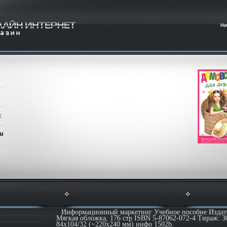
Информационный маркетинг Учебное пособие Изда
Мягкая обложка, 176 стр ISBN 5-87062-072-4 Тираж: 3
84x104/32 (~220x240 мм) инфо 1502b.