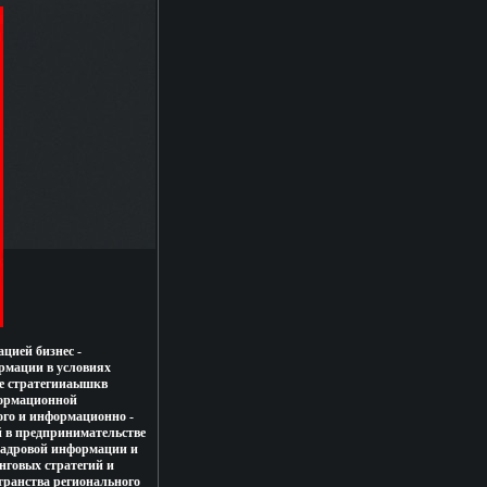
цией бизнес -
рмации в условиях
ые стратегииаышкв
формационной
ого и информационно -
 в предпринимательстве
кадровой информации и
нговых стратегий и
транства регионального