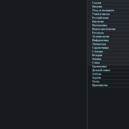
Сказки
Питание
Уход за малышом
Учимся писать
Русский язык
Биология
Математика
Новая хрестоматия
Рассказы
Лучшие песни
Информатика
Литература
Справочники
Словари
История
Физика
Стихи
Грамматика
Деловой этикет
Азбуки
Задачи
Тесты
Практикумы