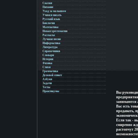
Сказки
Питание
Уход за малышом
Учимся писать
Русский язык
Биология
Математика
Новая хрестоматия
Рассказы
Лучшие песни
Информатика
Литература
Справочники
Словари
История
Физика
Стихи
Грамматика
Деловой этикет
Азбуки
Задачи
Тесты
Практикумы
Вы руководи
предприятия
занимаются 
Вас есть тов
продавать, п
экономически
Если так - в
смиренно жд
растопчут 20
возможностей