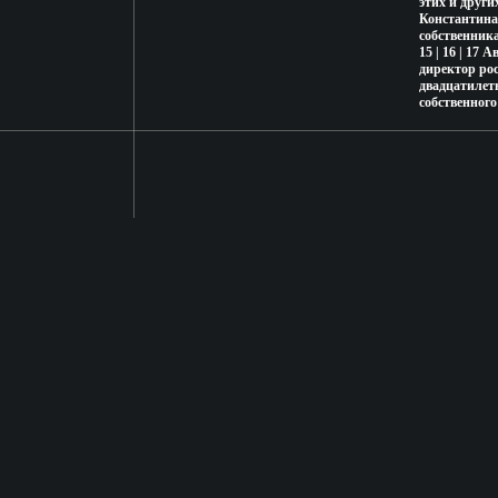
этих и други
Константина
собственникам
15 | 16 | 17
директор ро
двадцатилет
собственног