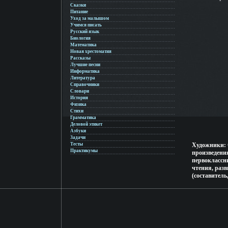
Сказки
Питание
Уход за малышом
Учимся писать
Русский язык
Биология
Математика
Новая хрестоматия
Рассказы
Лучшие песни
Информатика
Литература
Справочники
Словари
История
Физика
Стихи
Грамматика
Деловой этикет
Азбуки
Задачи
Тесты
Художники: 
Практикумы
произведени
первоклассн
чтения, раз
(составитель,