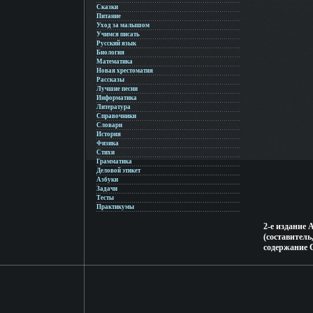
Сказки
Питание
Уход за малышом
Учимся писать
Русский язык
Биология
Математика
Новая хрестоматия
Рассказы
Лучшие песни
Информатика
Литература
Справочники
Словари
История
Физика
Стихи
Грамматика
Деловой этикет
Азбуки
Задачи
Тесты
Практикумы
2-е издание
(составител
содержание 