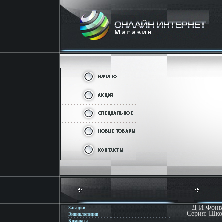
Д И Фонв
Загадки
Серия: Шко
Энциклопедии
Комиксы