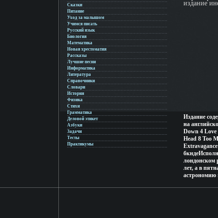
издание ин
Сказки
Питание
Уход за малышом
Учимся писать
Русский язык
Биология
Математика
Новая хрестоматия
Рассказы
Лучшие песни
Информатика
Литература
Справочники
Словари
История
Физика
Стихи
Грамматика
Издание сод
Деловой этикет
на английско
Азбуки
Down 4 Love 
Задачи
Тесты
Head 8 Too Mu
Практикумы
Extravagance
бкндеИсполн
лондонском 
лет, а в пят
астрономию 