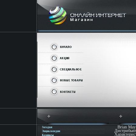
Brian May
Загадки
Дистрибьют
Энциклопедии
Характерис
Комиксы