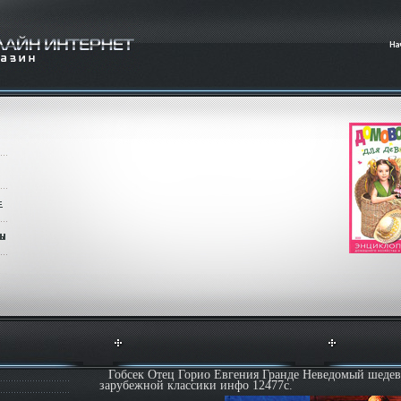
Гобсек Отец Горио Евгения Гранде Неведомый шедев
зарубежной классики инфо 12477c.