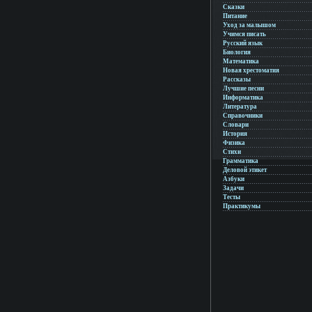
Сказки
Питание
Уход за малышом
Учимся писать
Русский язык
Биология
Математика
Новая хрестоматия
Рассказы
Лучшие песни
Информатика
Литература
Справочники
Словари
История
Физика
Стихи
Грамматика
Деловой этикет
Азбуки
Задачи
Тесты
Практикумы