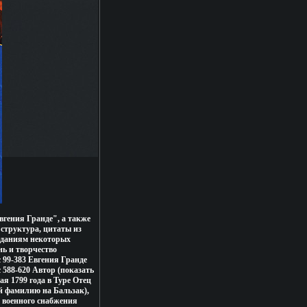
вгения Гранде", а также
структура, цитаты из
зданиям некоторых
ь и творчество
c 99-383 Евгения Гранде
 588-620 Автор (показать
ая 1799 года в Туре Отец
й фамилию на Бальзак),
у военного снабжения