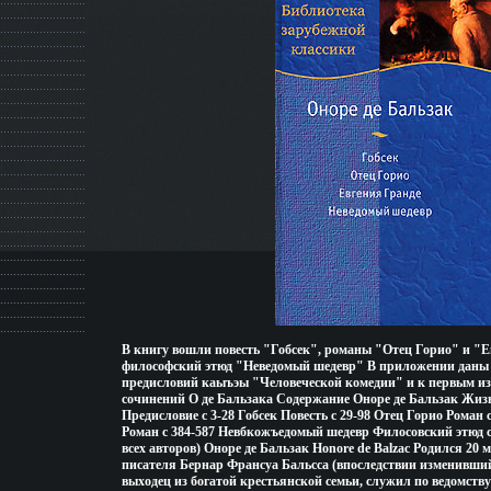
В книгу вошли повесть "Гобсек", романы "Отец Горио" и "Е
философский этюд "Неведомый шедевр" В приложении даны 
предисловий каыъэы "Человеческой комедии" и к первым и
сочинений О де Бальзака Содержание Оноре де Бальзак Жизн
Предисловие c 3-28 Гобсек Повесть c 29-98 Отец Горио Роман 
Роман c 384-587 Невбкожъедомый шедевр Филосовский этюд c
всех авторов) Оноре де Бальзак Honore de Balzac Родился 20 м
писателя Бернар Франсуа Бальсса (впоследствии изменивши
выходец из богатой крестьянской семьи, служил по ведомств