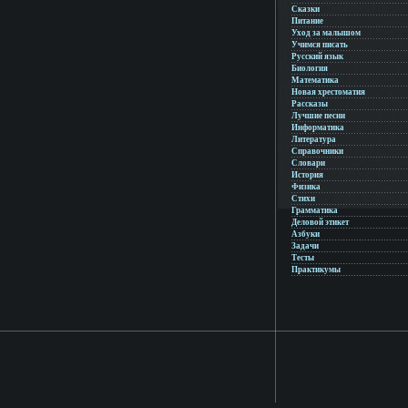
Сказки
Питание
Уход за малышом
Учимся писать
Русский язык
Биология
Математика
Новая хрестоматия
Рассказы
Лучшие песни
Информатика
Литература
Справочники
Словари
История
Физика
Стихи
Грамматика
Деловой этикет
Азбуки
Задачи
Тесты
Практикумы