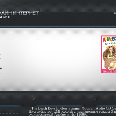
The Beach Boys Endless Summer Формат: Audio CD (Je
Дистрибьютор: EMI Records Лицензионные товары Ха
аудионосителей Альбом инфо 12609c.