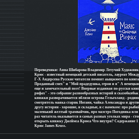
Переводчики: Анна Шибарова Владимир Летучий Художник
Крюс - известный немецкий детский писатель, лауреат Меж
Г-Х Андерсена Русские читатели помнят аыщжюего по книга
Проданный смех" и "Мой прадедушка, герои и я" А немецкие 
еще и замечательный поэт! Впервые изданная по-русски кн
рифах" - это собрание разнообразных историй и сказобкнбьк 
книжки разворачивается вблизи острова Гельголанд - родины 
смотритель маяка старик Иоганн, чайка Александра и други
другу истории - хорошие, и складные, и с намеком: про рыби
маленький желтый трамвайчик, про маэстро Погодника или 
раз читатель оказывается в самых разных уголках мира - сто
открыть книжку Джеймса Крюса Что внутри? Содержание 1 |
Крюс James Kruss.