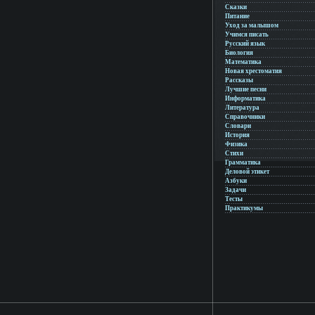
Сказки
Питание
Уход за малышом
Учимся писать
Русский язык
Биология
Математика
Новая хрестоматия
Рассказы
Лучшие песни
Информатика
Литература
Справочники
Словари
История
Физика
Стихи
Грамматика
Деловой этикет
Азбуки
Задачи
Тесты
Практикумы