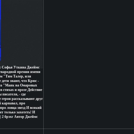
: Софья Уткина Джеймс
дународной премии имени
м "Тим Талер, или
дети знают, что Крюс -
ига "Маяк на Омаровых
в стихах и прозе Действие
писателя, - где
е герои рассказывают друг
й карнавал, про
про ловца звезд И всякий
ит только захотеть! И
 2 брэхг Автор Джеймс