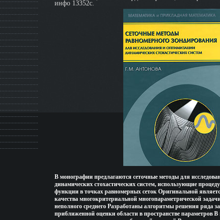
инфо 13352c.
В монографии предлагаются сеточные методы для исследова
динамических стохастических систем, использующие процед
функции в точках равномерных сеток Оригинальной являет
качества многокритериальной многопараметрической задачи
неполного среднего Разработаны алгоритмы решения ряда з
приближенной оценки области в пространстве параметров В 