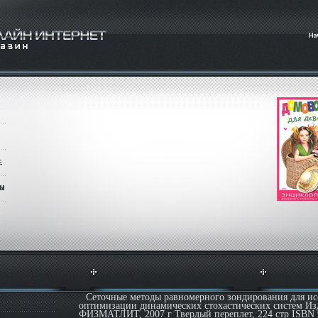
Сеточные методы равномерного зондирования для ис
оптимизации динамических стохастических систем Изд
ФИЗМАТЛИТ, 2007 г Твердый переплет, 224 стр ISBN 