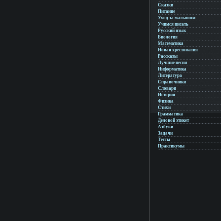
Сказки
Питание
Уход за малышом
Учимся писать
Русский язык
Биология
Математика
Новая хрестоматия
Рассказы
Лучшие песни
Информатика
Литература
Справочники
Словари
История
Физика
Стихи
Грамматика
Деловой этикет
Азбуки
Задачи
Тесты
Практикумы