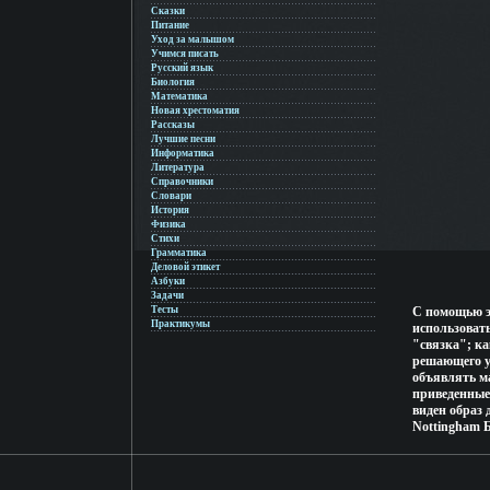
Сказки
Питание
Уход за малышом
Учимся писать
Русский язык
Биология
Математика
Новая хрестоматия
Рассказы
Лучшие песни
Информатика
Литература
Справочники
Словари
История
Физика
Стихи
Грамматика
Деловой этикет
Азбуки
Задачи
Тесты
С помощью эт
Практикумы
использовать
"связка"; к
решающего у
объявлять ма
приведенные
виден образ
Nottingham 