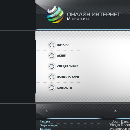
Joan Baez
Загадки
Virgin Rec
Энциклопедии
аудионосит
Комиксы