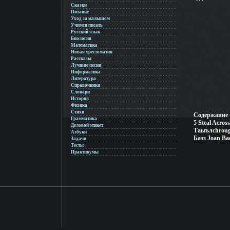
Сказки
Питание
Уход за малышом
Учимся писать
Русский язык
Биология
Математика
Новая хрестоматия
Рассказы
Лучшие песни
Информатика
Литература
Справочники
Словари
История
Физика
Стихи
Содержание 1
Грамматика
5 Steal Acros
Деловой этикет
Tаыълсhroug
Азбуки
Баэз Joan Ba
Задачи
Тесты
Практикумы