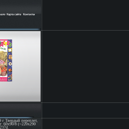
9 г Твердый переплет,
т: 60x90/8 (~220х290
237d.