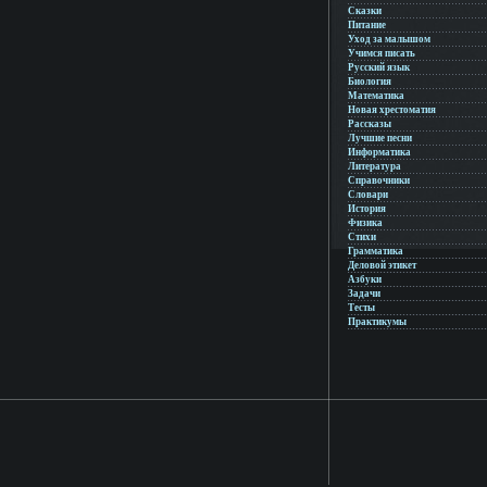
Сказки
Питание
Уход за малышом
Учимся писать
Русский язык
Биология
Математика
Новая хрестоматия
Рассказы
Лучшие песни
Информатика
Литература
Справочники
Словари
История
Физика
Стихи
Грамматика
Деловой этикет
Азбуки
Задачи
Тесты
Практикумы