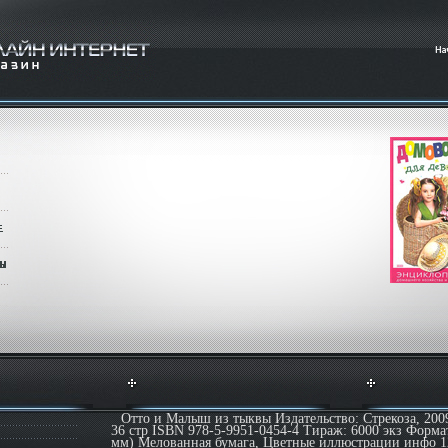
Отто и Малыш из тыквы Издательство: Стрекоза, 200
36 стр ISBN 978-5-9951-0454-4 Тираж: 6000 экз Форма
мм) Мелованная бумага, Цветные иллюстрации инфо 1