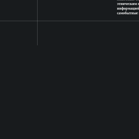
этническим 
информацией,
самобытные 