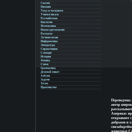
Сказки
Питание
Уход за малышом
Учимся писать
Русский язык
Биология
Математика
Новая хрестоматия
Рассказы
Лучшие песни
Информатика
Литература
Справочники
Словари
История
Физика
Стихи
Грамматика
Деловой этикет
Азбуки
Задачи
Тесты
Практикумы
Переводчик:
автор широк
рассказывае
Америки: иро
открывают с
добрыми и з
связабкргйна
животных Спе