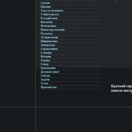
Сказки
Питание
Уход за малышом
Учимся писать
Русский язык
Биология
Математика
Новая хрестоматия
Рассказы
Лучшие песни
Информатика
Литература
Справочники
Словари
История
Физика
Стихи
Грамматика
Деловой этикет
Азбуки
Задачи
Тесты
Краткий спр
Практикумы
панели инст