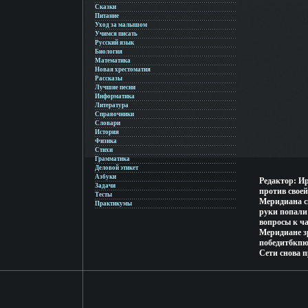
Сказки
Питание
Уход за малышом
Учимся писать
Русский язык
Биология
Математика
Новая хрестоматия
Рассказы
Лучшие песни
Информатика
Литература
Справочники
Словари
История
Физика
Стихи
Грамматика
Деловой этикет
Азбуки
Редактор: И
Задачи
против своей
Тесты
Меридиана с
Практикумы
руки попали
вопросы к ч
Меридиане з
победитбкпю
Сети снова п