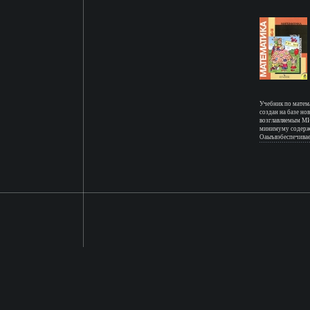
четвертого года о
провебкперрку вс
работы и тесты со
Пособие позволит
информацию об ур
процессе его изуч
отдельными темам
Учебник по матема
создан на базе но
возглавляемым МИ
минимуму содержа
Оаыъвэбеспечива
младших школьник
Авторы (показать
Бантова Галина Бе