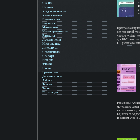
о
Сказки
И
Питание
о
Уход за малышом
и
Учимся писать
Русский язык
Биология
Математика
Программа изучен
Новая хрестоматия
для профилей гум
Рассказы
частью учебно-ме
для 10-11 классо
Лучшие песни
ГЛЛукаыщажанкин
Информатика
МИШабунина Прог
Литература
государственному
Справочники
Учебники для 10-
Словари
Министерством об
История
Федерации, включ
Физика
Авторыбкмьд (пока
Стихи
Мария Ткачева На
Грамматика
Деловой этикет
Азбуки
Задачи
Тесты
Практикумы
Редакторы: Алекс
математике серии
на подготовку уч
Единого государс
В данном учебном
подготовки к реш
обучения пособие
к организации пов
самоконтроль зна
уравнений" Пособ