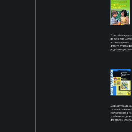
школы учителей м
Шестаков Петр За
В пособии предст
на развитие матем
познавательных с
летнего отдыха П
родитеаыщхюлями 
детей к школе Ав
Данная тетрадь с
тестов по математ
составленных в п
учебно-методичес
для аыьлб4 класса
МИМоро Материал 
проверочные рабо
важным вопросам, 