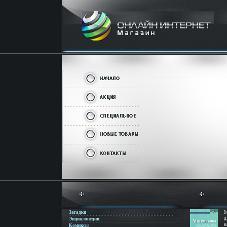
Загадки
М
д
Энциклопедии
н
Комиксы