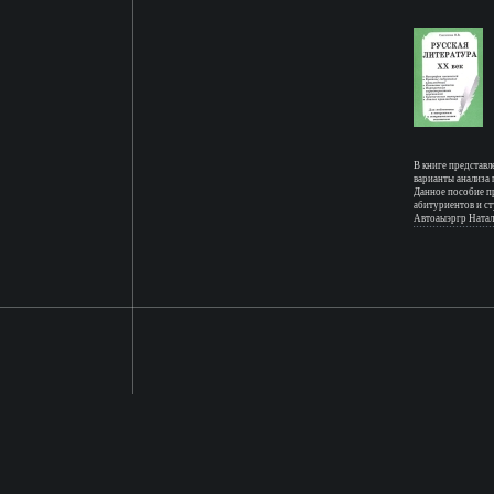
В книге представл
варианты анализа
Данное пособие п
абитуриентов и с
Автоаыэргр Натал