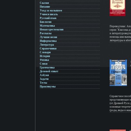
Сказки
Питание
Уход за малышом
Учимся писать
Русский язык
Биология
Математика
Переводчики: Ап
Новая хрестоматия
серии `Классика д
Рассказы
и литературоведч
помощь школьника
Лучшие песни
литературы и абит
Информатика
вступительным эк
Литература
полку Игореве (п
Справочники
Жуковский) c 3-46
Словари
литературы c 48-9
История
Физика
Стихи
Грамматика
Деловой этикет
Азбуки
Задачи
Тесты
Практикумы
Справочное пособ
представляющие и
(от Древней Руси 
основные теорети
(роды, виды и жаы
содержание и фор
литературе) Кратк
терминов охватыв
Пособие адресова
учебных заведений