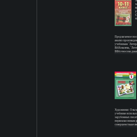
изучением литера
Л
профиля, абитури
з
Марина Мещеряко
п
у
С
4
Предлагаемое пос
анализ произведен
учебникам `Литера
ВАКовалева, `Лите
ВВАгеносова даыь
оказать учащимся
дать возможность
предмет Автор над
будет полезен уч
творческих работ
Художники: Ольга
учебнике использ
зарубежных писат
первоклассникам 
совершенстаыьчлво
речь и творческие
(составитель, автор