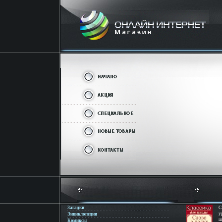
Загадки
С
у
Энциклопедии
ш
Комиксы